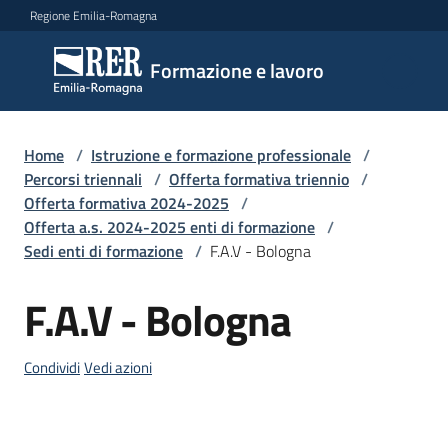
Vai al contenuto
Vai alla navigazione
Vai al footer
Regione Emilia-Romagna
Formazione
Formazione e lavoro
e lavoro
Home
/
Istruzione e formazione professionale
/
Argomenti
Percorsi triennali
/
Offerta formativa triennio
/
Offerta formativa 2024-2025
/
Offerta a.s. 2024-2025 enti di formazione
/
Sedi enti di formazione
/
F.A.V - Bologna
Novità
F.A.V - Bologna
Salta al contenuto
Servizi
Condividi
Vedi azioni
Leggi
Atti