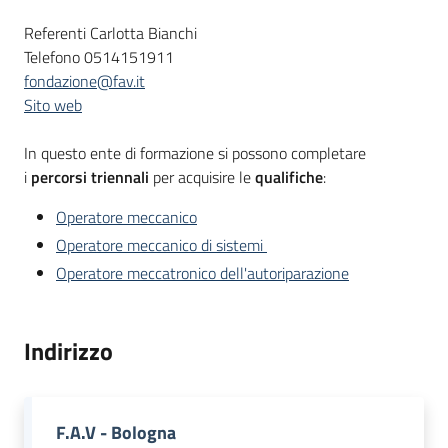
Bandi
Descrizione
Referenti Carlotta Bianchi
Telefono 0514151911
fondazione@fav.it
Piani
Sito web
Programmi
Progetti
In questo ente di formazione si possono completare
i
percorsi triennali
per acquisire le
qualifiche
:
Operatore meccanico
Operatore meccanico di sistemi
Fondo
Operatore meccatronico dell'autoriparazione
sociale
europeo
Plus
Indirizzo
F.A.V - Bologna
Seguici