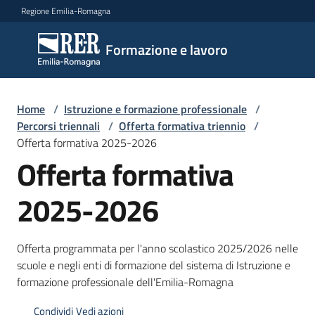
Vai al contenuto
Vai alla navigazione
Vai al footer
Regione Emilia-Romagna
Formazione
Formazione e lavoro
e lavoro
Home
/
Istruzione e formazione professionale
/
Argomenti
Percorsi triennali
/
Offerta formativa triennio
/
Offerta formativa 2025-2026
Offerta formativa
Novità
2025-2026
Servizi
Offerta programmata per l'anno scolastico 2025/2026 nelle
scuole e negli enti di formazione del sistema di Istruzione e
formazione professionale dell'Emilia-Romagna
Leggi
Atti
Condividi
Vedi azioni