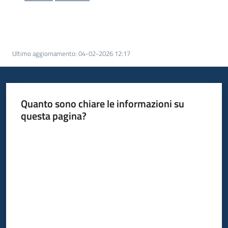
Bandi
Piani
Ultimo aggiornamento
:
04-02-2026 12:17
Programmi
Progetti
Quanto sono chiare le informazioni su
questa pagina?
Valuta da 1 a 5 stelle
Fondo
sociale
europeo
Plus
Seguici