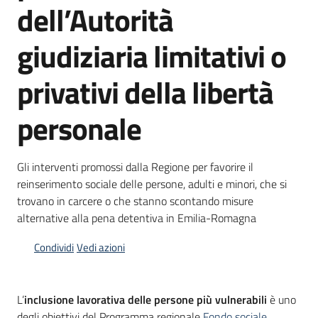
dell’Autorità
Bandi
giudiziaria limitativi o
Piani
privativi della libertà
Programmi
Progetti
personale
Gli interventi promossi dalla Regione per favorire il
reinserimento sociale delle persone, adulti e minori, che si
Fondo
trovano in carcere o che stanno scontando misure
sociale
alternative alla pena detentiva in Emilia-Romagna
europeo
Plus
Condividi
Vedi azioni
L’
inclusione lavorativa delle persone più vulnerabili
è uno
Seguici
degli obiettivi del Programma regionale
Fondo sociale