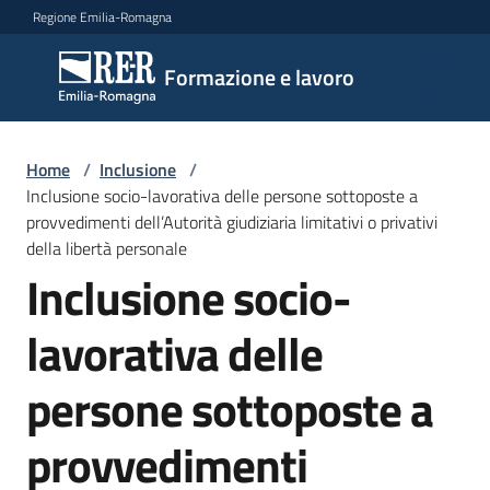
Vai al contenuto
Vai alla navigazione
Vai al footer
Regione Emilia-Romagna
Formazione
Formazione e lavoro
e lavoro
Home
/
Inclusione
/
Argomenti
Inclusione socio-lavorativa delle persone sottoposte a
provvedimenti dell’Autorità giudiziaria limitativi o privativi
della libertà personale
Inclusione socio-
Novità
lavorativa delle
Servizi
persone sottoposte a
provvedimenti
Leggi
Atti