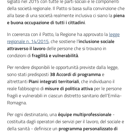
siglato nel 2015 con tutte le parti sociali e le componenti
Bandi
della società regionale. Il Patto si basa sulla convinzione che
alla base di una società realmente inclusiva ci siano la
piena
e buona occupazione di tutti i cittadini
.
Piani
In coerenza con il Patto, la Regione ha approvato la
legge
Programmi
regionale n. 14/2015
, che sostiene l'
inclusione sociale
Progetti
attraverso il lavoro
delle persone che si trovano in
condizioni di
fragilità e vulnerabilità
.
Per rendere disponibili le opportunità previste dalla legge,
sono stati predisposti
38 Accordi di programma
e
Fondo
altrettanti
Piani integrati territoriali
, che individuano il
sociale
reale fabbisogno di
misure di politica attiva
per le persone
europeo
fragili e vulnerabili in ciascun distretto sanitario dell’Emilia-
Plus
Romagna.
Per ogni destinatario, una
équipe multiprofessionale
-
costituita dagli operatori dei servizi per il lavoro, del sociale e
Seguici
della sanità - definisce un
programma personalizzato di