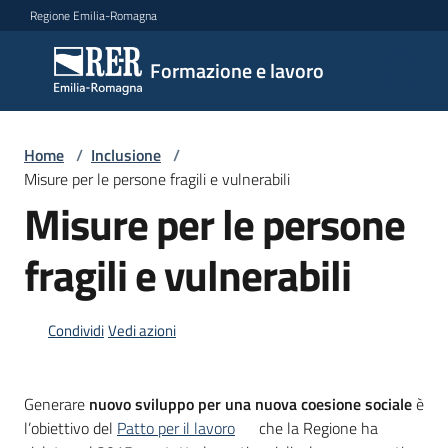
Vai al contenuto
Vai alla navigazione
Vai al footer
Regione Emilia-Romagna
Formazione
Formazione e lavoro
e lavoro
Home
/
Inclusione
/
Argomenti
Misure per le persone fragili e vulnerabili
Misure per le persone
fragili e vulnerabili
Novità
Condividi
Vedi azioni
Servizi
Generare
nuovo sviluppo per una nuova coesione sociale
è
Leggi
l’obiettivo del
Patto per il lavoro
che la Regione ha
Atti