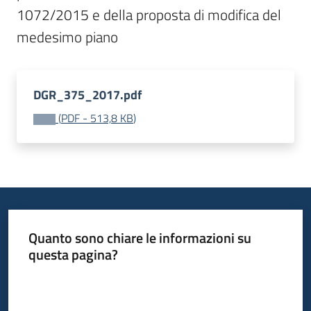
1072/2015 e della proposta di modifica del 
Bandi
Piani
Programmi
DGR_375_2017.pdf
Progetti
(
PDF
-
513,8 KB
)
Fondo
sociale
europeo
Quanto sono chiare le informazioni su
Plus
questa pagina?
Valuta da 1 a 5 stelle
Seguici