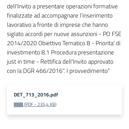
dell'Invito a presentare operazioni formative 
Bandi
finalizzate ad accompagnare l'inserimento 
lavorativo a fronte di imprese che hanno 
Piani
siglato accordi per nuove assunzioni - PO FSE 
Programmi
Progetti
2014/2020 Obiettivo Tematico 8 - Priorita' di 
investimento 8.1 Procedura presentazione 
just in time - Rettifica dell'Invito approvato 
con la DGR 466/2016". I provvedimento"
Fondo
sociale
europeo
DET_713_2016.pdf
Plus
(
PDF
-
235,4 KB
)
Seguici