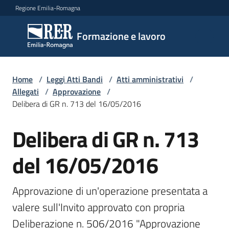
Vai al contenuto
Vai alla navigazione
Vai al footer
Regione Emilia-Romagna
Formazione
Formazione e lavoro
e lavoro
Home
/
Leggi Atti Bandi
/
Atti amministrativi
/
Argomenti
Allegati
/
Approvazione
/
Delibera di GR n. 713 del 16/05/2016
Delibera di GR n. 713
Novità
del 16/05/2016
Servizi
Approvazione di un'operazione presentata a 
valere sull'Invito approvato con propria 
Leggi
Deliberazione n. 506/2016 "Approvazione 
Atti