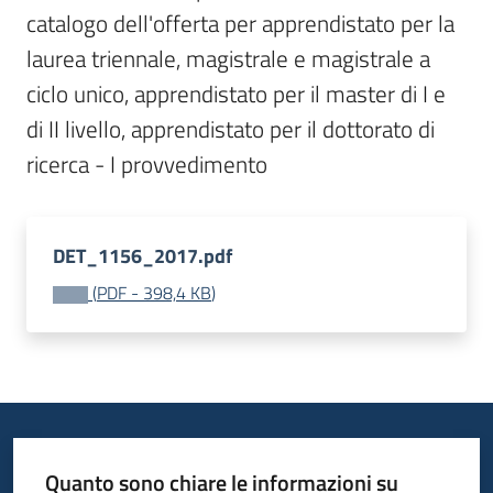
catalogo dell'offerta per apprendistato per la 
Bandi
laurea triennale, magistrale e magistrale a 
ciclo unico, apprendistato per il master di I e 
Piani
di II livello, apprendistato per il dottorato di 
Programmi
Progetti
ricerca - I provvedimento
DET_1156_2017.pdf
(
PDF
-
398,4 KB
)
Fondo
sociale
europeo
Plus
Seguici
Quanto sono chiare le informazioni su