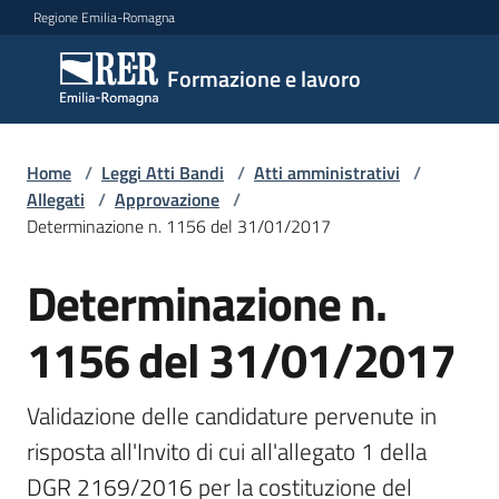
Vai al contenuto
Vai alla navigazione
Vai al footer
Regione Emilia-Romagna
Formazione
Formazione e lavoro
e lavoro
Home
/
Leggi Atti Bandi
/
Atti amministrativi
/
Argomenti
Allegati
/
Approvazione
/
Determinazione n. 1156 del 31/01/2017
Determinazione n.
Novità
1156 del 31/01/2017
Servizi
Validazione delle candidature pervenute in 
risposta all'Invito di cui all'allegato 1 della 
Leggi
DGR 2169/2016 per la costituzione del 
Atti