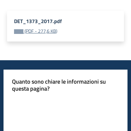
Bandi
DET_1373_2017.pdf
Piani
(
PDF
-
277,6 KB
)
Programmi
Progetti
Fondo
Quanto sono chiare le informazioni su
sociale
questa pagina?
europeo
Valuta da 1 a 5 stelle
Plus
Seguici