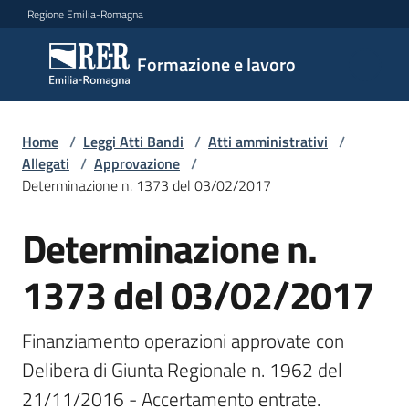
Vai al contenuto
Vai alla navigazione
Vai al footer
Regione Emilia-Romagna
Formazione
Formazione e lavoro
e lavoro
Home
/
Leggi Atti Bandi
/
Atti amministrativi
/
Argomenti
Allegati
/
Approvazione
/
Determinazione n. 1373 del 03/02/2017
Determinazione n.
Novità
1373 del 03/02/2017
Servizi
Finanziamento operazioni approvate con 
Delibera di Giunta Regionale n. 1962 del 
Leggi
21/11/2016 - Accertamento entrate.
Atti