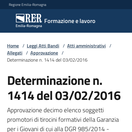
Vai al contenuto
Vai alla navigazione
Vai al footer
Regione Emilia-Romagna
Formazione
Formazione e lavoro
e lavoro
Home
/
Leggi Atti Bandi
/
Atti amministrativi
/
Argomenti
Allegati
/
Approvazione
/
Determinazione n. 1414 del 03/02/2016
Determinazione n.
Novità
1414 del 03/02/2016
Servizi
Approvazione decimo elenco soggetti 
promotori di tirocini formativi della Garanzia 
Leggi
per i Giovani di cui alla DGR 985/2014 - 
Atti