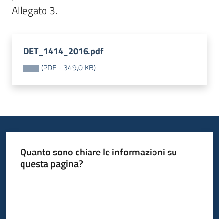
Allegato 3.
Bandi
Piani
DET_1414_2016.pdf
Programmi
(
PDF
-
349,0 KB
)
Progetti
Fondo
sociale
Quanto sono chiare le informazioni su
europeo
questa pagina?
Plus
Valuta da 1 a 5 stelle
Seguici