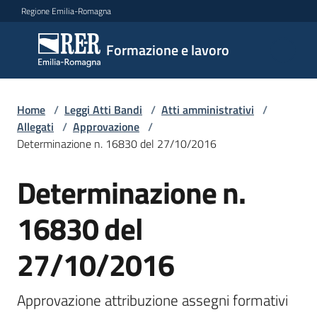
Vai al contenuto
Vai alla navigazione
Vai al footer
Regione Emilia-Romagna
Formazione
Formazione e lavoro
e lavoro
Home
/
Leggi Atti Bandi
/
Atti amministrativi
/
Argomenti
Allegati
/
Approvazione
/
Determinazione n. 16830 del 27/10/2016
Determinazione n.
Novità
16830 del
Servizi
27/10/2016
Leggi
Approvazione attribuzione assegni formativi 
Atti