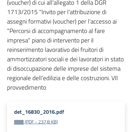
(voucher) di cui all'allegato 1 della DGR 
Bandi
1713/2015 "Invito per l'attribuzione di 
assegni formativi (voucher) per l'accesso ai 
Piani
"Percorsi di accompagnamento al fare 
Programmi
impresa" piano di intervento per il 
Progetti
reinserimento lavorativo dei fruitori di 
ammortizzatori sociali e dei lavoratori in stato 
di disoccupazione delle imprese del sistema 
regionale dell'edilizia e delle costruzioni. VII 
Fondo
sociale
europeo
Plus
det_16830_2016.pdf
(
PDF
-
237,8 KB
)
Seguici