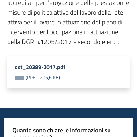
accreditati per l'erogazione delle prestazioni e 
Bandi
misure di politica attiva del lavoro della rete 
attiva per il lavoro in attuazione del piano di 
Piani
intervento per l'occupazione in attuazione 
Programmi
Progetti
det_20389-2017.pdf
(
PDF
-
206,6 KB
)
Fondo
sociale
europeo
Plus
Quanto sono chiare le informazioni su
Seguici