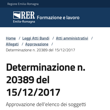
Vai al contenuto
Vai alla navigazione
Vai al footer
Regione Emilia-Romagna
Formazione
Formazione e lavoro
e lavoro
Home
/
Leggi Atti Bandi
/
Atti amministrativi
/
Argomenti
Allegati
/
Approvazione
/
Determinazione n. 20389 del 15/12/2017
Determinazione n.
Novità
20389 del
Servizi
15/12/2017
Leggi
Approvazione dell'elenco dei soggetti 
Atti