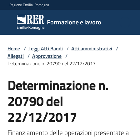
Vai al contenuto
Vai alla navigazione
Vai al footer
Regione Emilia-Romagna
Formazione
Formazione e lavoro
e lavoro
Home
/
Leggi Atti Bandi
/
Atti amministrativi
/
Argomenti
Allegati
/
Approvazione
/
Determinazione n. 20790 del 22/12/2017
Determinazione n.
Novità
20790 del
Servizi
22/12/2017
Leggi
Finanziamento delle operazioni presentate a 
Atti