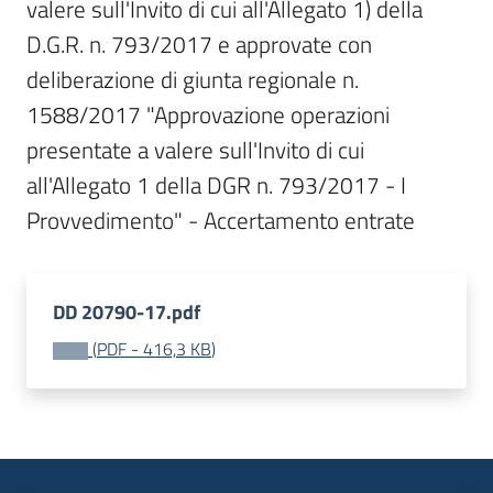
valere sull'Invito di cui all'Allegato 1) della 
Bandi
D.G.R. n. 793/2017 e approvate con 
deliberazione di giunta regionale n. 
Piani
1588/2017 "Approvazione operazioni 
Programmi
presentate a valere sull'Invito di cui 
Progetti
all'Allegato 1 della DGR n. 793/2017 - I 
Provvedimento" - Accertamento entrate
Fondo
DD 20790-17.pdf
sociale
(
PDF
-
416,3 KB
)
europeo
Plus
Seguici