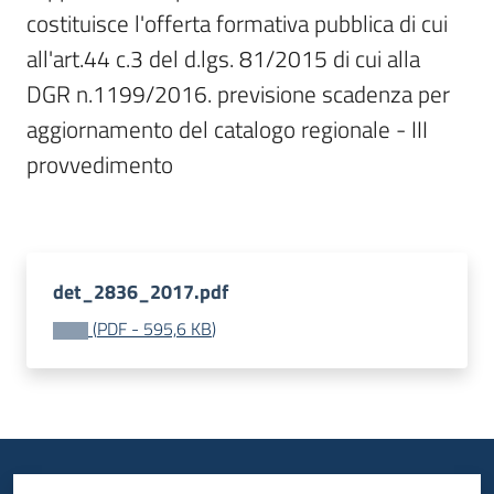
costituisce l'offerta formativa pubblica di cui 
Bandi
all'art.44 c.3 del d.lgs. 81/2015 di cui alla 
DGR n.1199/2016. previsione scadenza per 
Piani
aggiornamento del catalogo regionale - III 
Programmi
Progetti
provvedimento

det_2836_2017.pdf
Fondo
sociale
(
PDF
-
595,6 KB
)
europeo
Plus
Seguici