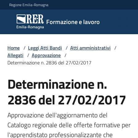
Vai al contenuto
Vai alla navigazione
Vai al footer
Regione Emilia-Romagna
Formazione
Formazione e lavoro
e lavoro
Home
/
Leggi Atti Bandi
/
Atti amministrativi
/
Argomenti
Allegati
/
Approvazione
/
Determinazione n. 2836 del 27/02/2017
Determinazione n.
Novità
2836 del 27/02/2017
Servizi
Approvazione dell'aggiornamento del 
Catalogo regionale delle offerte formative per 
Leggi
l'apprendistato professionalizzante che 
Atti