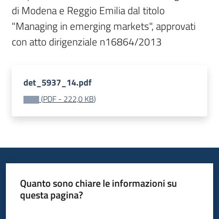
di Modena e Reggio Emilia dal titolo 
Bandi
"Managing in emerging markets", approvati 
con atto dirigenziale n16864/2013
Piani
Programmi
Progetti
det_5937_14.pdf
(
PDF
-
222,0 KB
)
Fondo
sociale
europeo
Plus
Quanto sono chiare le informazioni su
questa pagina?
Seguici
Valuta da 1 a 5 stelle