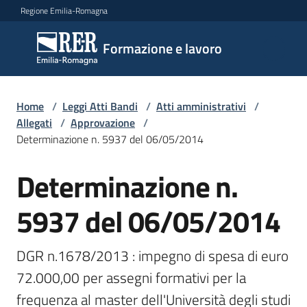
Vai al contenuto
Vai alla navigazione
Vai al footer
Regione Emilia-Romagna
Formazione
Formazione e lavoro
e lavoro
Home
/
Leggi Atti Bandi
/
Atti amministrativi
/
Argomenti
Allegati
/
Approvazione
/
Determinazione n. 5937 del 06/05/2014
Determinazione n.
Novità
5937 del 06/05/2014
Servizi
DGR n.1678/2013 : impegno di spesa di euro 
72.000,00 per assegni formativi per la 
Leggi
frequenza al master dell'Università degli studi 
Atti