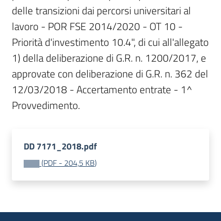
delle transizioni dai percorsi universitari al 
Bandi
lavoro - POR FSE 2014/2020 - OT 10 - 
Priorità d'investimento 10.4", di cui all'allegato 
Piani
1) della deliberazione di G.R. n. 1200/2017, e 
Programmi
Progetti
approvate con deliberazione di G.R. n. 362 del 
12/03/2018 - Accertamento entrate - 1^ 
Provvedimento.
Fondo
DD 7171_2018.pdf
sociale
europeo
(
PDF
-
204,5 KB
)
Plus
Seguici