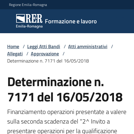
Vai al contenuto
Vai alla navigazione
Vai al footer
Regione Emilia-Romagna
Formazione
Formazione e lavoro
e lavoro
Home
/
Leggi Atti Bandi
/
Atti amministrativi
/
Argomenti
Allegati
/
Approvazione
/
Determinazione n. 7171 del 16/05/2018
Determinazione n.
Novità
7171 del 16/05/2018
Servizi
Finanziamento operazioni presentate a valere 
sulla seconda scadenza del "2^ Invito a 
Leggi
presentare operazioni per la qualificazione 
Atti