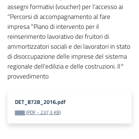
assegni formativi (voucher) per l'accesso ai 
Bandi
"Percorsi di accompagnamento al fare 
impresa "Piano di intervento per il 
Piani
reinserimento lavorativo dei fruitori di 
Programmi
Progetti
ammortizzatori sociali e dei lavoratori in stato 
di disoccupazione delle imprese del sistema 
regionale dell'edilizia e delle costruzioni. II° 
provvedimento
Fondo
sociale
europeo
DET_8728_2016.pdf
Plus
(
PDF
-
237,3 KB
)
Seguici