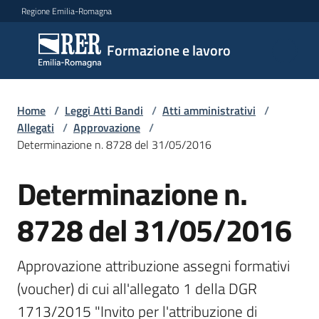
Vai al contenuto
Vai alla navigazione
Vai al footer
Regione Emilia-Romagna
Formazione
Formazione e lavoro
e lavoro
Home
/
Leggi Atti Bandi
/
Atti amministrativi
/
Argomenti
Allegati
/
Approvazione
/
Determinazione n. 8728 del 31/05/2016
Determinazione n.
Novità
8728 del 31/05/2016
Servizi
Approvazione attribuzione assegni formativi 
(voucher) di cui all'allegato 1 della DGR 
Leggi
1713/2015 "Invito per l'attribuzione di 
Atti