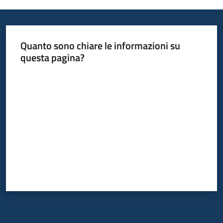
Bandi
Quanto sono chiare le informazioni su
Piani
questa pagina?
Programmi
Progetti
Valuta da 1 a 5 stelle
Fondo
sociale
europeo
Plus
Seguici