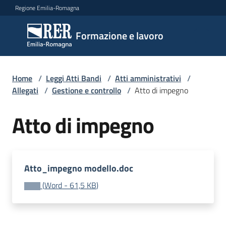
Vai al contenuto
Vai alla navigazione
Vai al footer
Regione Emilia-Romagna
Formazione
Formazione e lavoro
e lavoro
Home
/
Leggi Atti Bandi
/
Atti amministrativi
/
Argomenti
Allegati
/
Gestione e controllo
/
Atto di impegno
Atto di impegno
Novità
Atto_impegno modello.doc
Servizi
(
Word
-
61,5 KB
)
Leggi
Atti