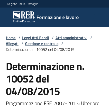
Vai al contenuto
Vai alla navigazione
Vai al footer
Regione Emilia-Romagna
Formazione
Formazione e lavoro
e lavoro
Home
/
Leggi Atti Bandi
/
Atti amministrativi
/
Argomenti
Allegati
/
Gestione e controllo
/
Determinazione n. 10052 del 04/08/2015
Determinazione n.
Novità
10052 del
Servizi
04/08/2015
Leggi
Programmazione FSE 2007-2013: Ulteriore 
Atti