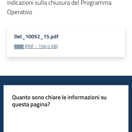
indicazioni sulla chiusura del Programma 
Bandi
Piani
Programmi
Det_10052_15.pdf
Progetti
(
PDF
-
156,5 KB
)
Fondo
sociale
europeo
Quanto sono chiare le informazioni su
Plus
questa pagina?
Valuta da 1 a 5 stelle
Seguici