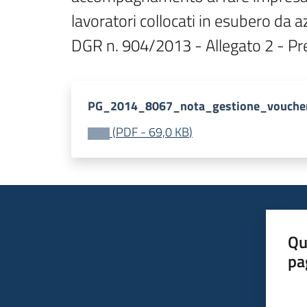
lavoratori collocati in esubero da a
DGR n. 904/2013 - Allegato 2 - Pre
PG_2014_8067_nota_gestione_voucher
(
PDF
-
69,0 KB
)
Qu
pa
Valut