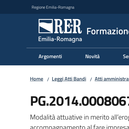
Vai al contenuto
Vai alla navigazione
Vai al footer
Regione Emilia-Romagna
Formazione
Argomenti
Novità
Se
Home
Leggi Atti Bandi
Atti amministrat
/
/
PG.2014.0008067
Modalità attuative in merito all’ero
accompagnamento al fare impresa", 