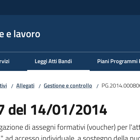
 e lavoro
rvizi
Leggi Atti Bandi
Piani Programmi 
ivi
Allegati
Gestione e controllo
PG.2014.00080
/
/
/
 del 14/01/2014
gazione di assegni formativi (voucher) per l'att
ad accesso individuale, a sostegno della nuov