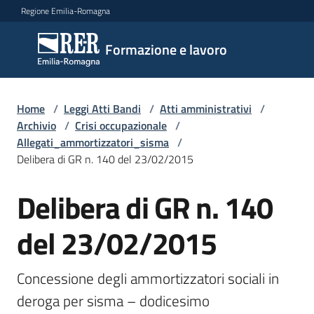
Vai al contenuto
Vai alla navigazione
Vai al footer
Regione Emilia-Romagna
Formazione
Formazione e lavoro
e lavoro
Home
/
Leggi Atti Bandi
/
Atti amministrativi
/
Argomenti
Archivio
/
Crisi occupazionale
/
Allegati_ammortizzatori_sisma
/
Delibera di GR n. 140 del 23/02/2015
Novità
Delibera di GR n. 140
del 23/02/2015
Servizi
Concessione degli ammortizzatori sociali in 
Leggi
deroga per sisma – dodicesimo 
Atti