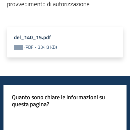
provvedimento di autorizzazione

Bandi
Piani
Programmi
del_140_15.pdf
Progetti
(
PDF
-
334,8 KB
)
Fondo
sociale
europeo
Quanto sono chiare le informazioni su
Plus
questa pagina?
Valuta da 1 a 5 stelle
Seguici