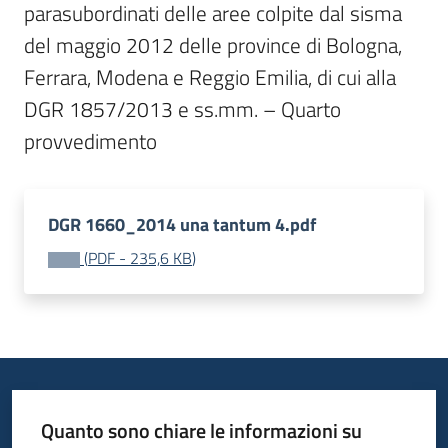
parasubordinati delle aree colpite dal sisma 
Bandi
del maggio 2012 delle province di Bologna, 
Ferrara, Modena e Reggio Emilia, di cui alla 
Piani
DGR 1857/2013 e ss.mm. – Quarto 
Programmi
Progetti
DGR 1660_2014 una tantum 4.pdf
(
PDF
-
235,6 KB
)
Fondo
sociale
europeo
Plus
Quanto sono chiare le informazioni su
Seguici