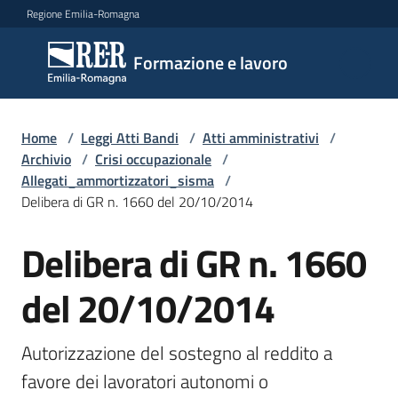
Vai al contenuto
Vai alla navigazione
Vai al footer
Regione Emilia-Romagna
Formazione
Formazione e lavoro
e lavoro
Home
/
Leggi Atti Bandi
/
Atti amministrativi
/
Argomenti
Archivio
/
Crisi occupazionale
/
Allegati_ammortizzatori_sisma
/
Delibera di GR n. 1660 del 20/10/2014
Novità
Delibera di GR n. 1660
del 20/10/2014
Servizi
Autorizzazione del sostegno al reddito a 
Leggi
favore dei lavoratori autonomi o 
Atti