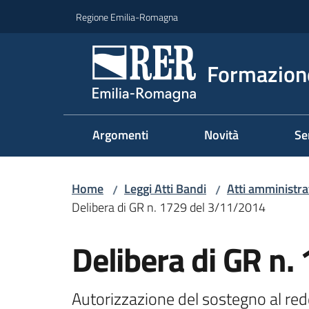
Vai al contenuto
Vai alla navigazione
Vai al footer
Regione Emilia-Romagna
Formazione
Argomenti
Novità
Se
Home
Leggi Atti Bandi
Atti amministrat
/
/
Delibera di GR n. 1729 del 3/11/2014
Delibera di GR n
Autorizzazione del sostegno al redd