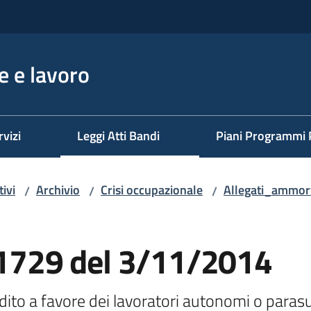
 e lavoro
rvizi
Leggi Atti Bandi
Piani Programmi 
ivi
Archivio
Crisi occupazionale
Allegati_ammort
/
/
/
. 1729 del 3/11/2014
ito a favore dei lavoratori autonomi o parasub