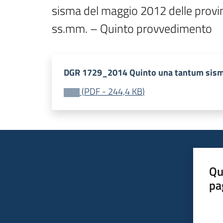
sisma del maggio 2012 delle provin
DGR 1729_2014 Quinto una tantum sism
(
PDF
-
244,4 KB
)
Qu
pa
Valut