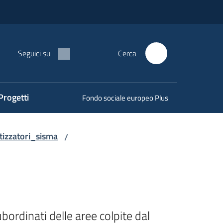
Seguici su
Cerca
Progetti
Fondo sociale europeo Plus
izzatori_sisma
/
ordinati delle aree colpite dal 