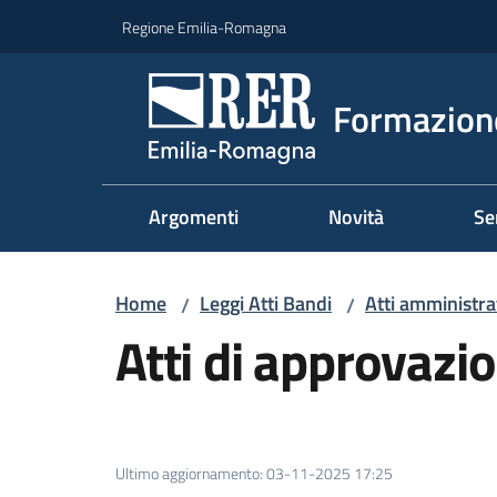
Vai al contenuto
Vai alla navigazione
Vai al footer
Regione Emilia-Romagna
Formazione
Argomenti
Novità
Se
Home
Leggi Atti Bandi
Atti amministrat
/
/
Atti di approvaz
Ultimo aggiornamento
:
03-11-2025 17:25