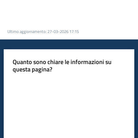
Bandi
Piani
Ultimo aggiornamento
:
27-03-2026 17:15
Programmi
Progetti
Quanto sono chiare le informazioni su
questa pagina?
Valuta da 1 a 5 stelle
Fondo
sociale
europeo
Plus
Seguici