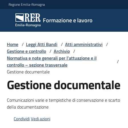
Vai al contenuto
Vai alla navigazione
Vai al footer
Regione Emilia-Romagna
Formazione
Formazione e lavoro
e lavoro
Home
/
Leggi Atti Bandi
/
Atti amministrativi
/
Argomenti
Gestione e controllo
/
Archivio
/
Normativa e note generali per l’attuazione e il
/
controllo – sezione trasversale
Gestione documentale
Novità
Gestione documentale
Servizi
Comunicazioni varie e tempistiche di conservazione e scarto
della documentazione
Condividi
Vedi azioni
Leggi
Atti