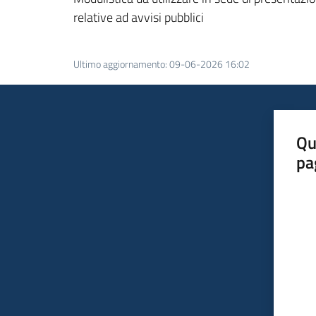
relative ad avvisi pubblici
Ultimo aggiornamento
:
09-06-2026 16:02
Qu
pa
Valut