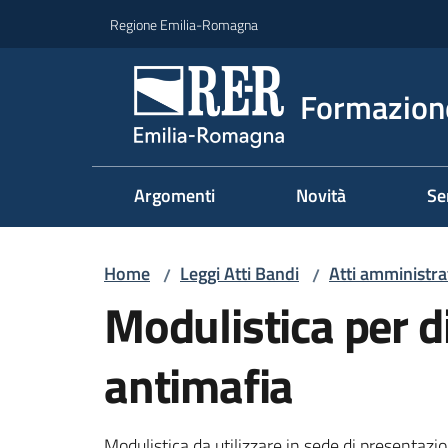
Vai al contenuto
Vai alla navigazione
Vai al footer
Regione Emilia-Romagna
Formazione
Argomenti
Novità
Se
Home
Leggi Atti Bandi
Atti amministrat
/
/
Modulistica per d
antimafia
Modulistica da utilizzare in sede di presentazi