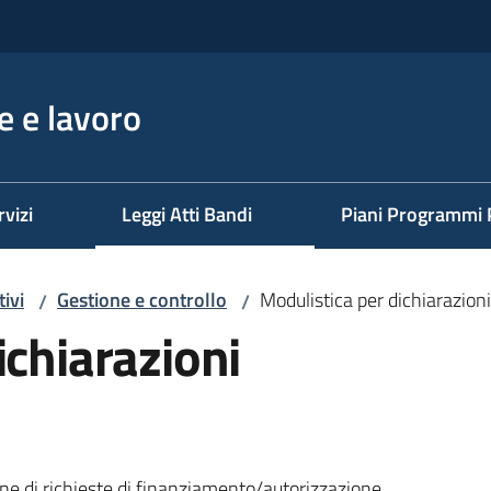
 e lavoro
rvizi
Leggi Atti Bandi
Piani Programmi 
ivi
Gestione e controllo
Modulistica per dichiarazion
/
/
ichiarazioni
one di richieste di finanziamento/autorizzazione