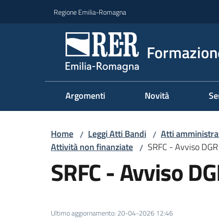
Vai al contenuto
Vai alla navigazione
Vai al footer
Regione Emilia-Romagna
Formazione
Argomenti
Novità
Se
Home
Leggi Atti Bandi
Atti amministrat
/
/
Attività non finanziate
SRFC - Avviso DG
/
SRFC - Avviso D
Ultimo aggiornamento
:
20-04-2026 12:46