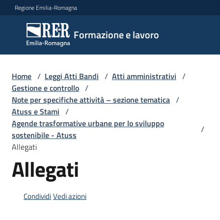
Vai al contenuto
Vai alla navigazione
Vai al footer
Regione Emilia-Romagna
Formazione
Formazione e lavoro
e lavoro
Home
/
Leggi Atti Bandi
/
Atti amministrativi
/
Argomenti
Gestione e controllo
/
Note per specifiche attività – sezione tematica
/
Atuss e Stami
/
Agende trasformative urbane per lo sviluppo
Novità
/
sostenibile - Atuss
Allegati
Allegati
Servizi
Condividi
Vedi azioni
Leggi
Atti