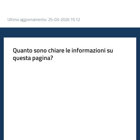
Bandi
Ultimo aggiornamento
:
25-03-2026 15:12
Piani
Programmi
Progetti
Quanto sono chiare le informazioni su
questa pagina?
Valuta da 1 a 5 stelle
Fondo
sociale
europeo
Plus
Seguici