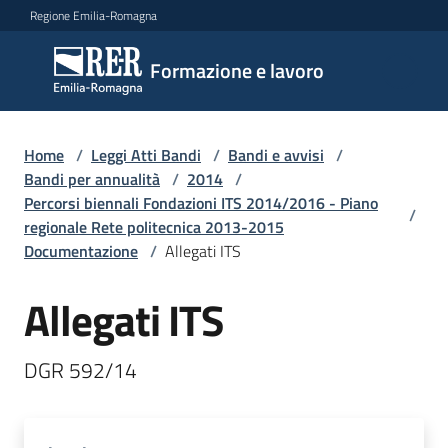
Vai al contenuto
Vai alla navigazione
Vai al footer
Regione Emilia-Romagna
Formazione
Formazione e lavoro
e lavoro
Home
/
Leggi Atti Bandi
/
Bandi e avvisi
/
Argomenti
Bandi per annualità
/
2014
/
Percorsi biennali Fondazioni ITS 2014/2016 - Piano
/
regionale Rete politecnica 2013-2015
Documentazione
/
Allegati ITS
Novità
Allegati ITS
Servizi
DGR 592/14
Leggi
Atti