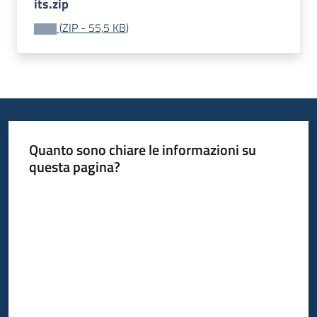
its.zip
Bandi
(
ZIP
-
55,5 KB
)
Piani
Programmi
Progetti
Quanto sono chiare le informazioni su
questa pagina?
Fondo
Valuta da 1 a 5 stelle
sociale
europeo
Plus
Seguici