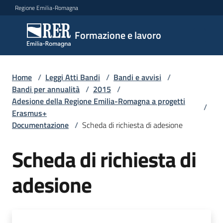
Vai al contenuto
Vai alla navigazione
Vai al footer
Regione Emilia-Romagna
Formazione
Formazione e lavoro
e lavoro
Home
/
Leggi Atti Bandi
/
Bandi e avvisi
/
Argomenti
Bandi per annualità
/
2015
/
Adesione della Regione Emilia-Romagna a progetti
/
Erasmus+
Documentazione
/
Scheda di richiesta di adesione
Novità
Scheda di richiesta di
Servizi
adesione
Leggi
Atti