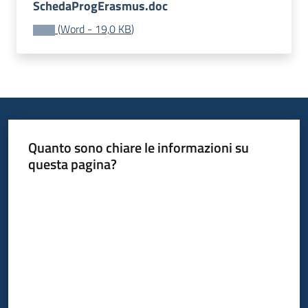
SchedaProgErasmus.doc
Bandi
(
Word
-
19,0 KB
)
Piani
Programmi
Progetti
Quanto sono chiare le informazioni su
questa pagina?
Fondo
Valuta da 1 a 5 stelle
sociale
europeo
Plus
Seguici