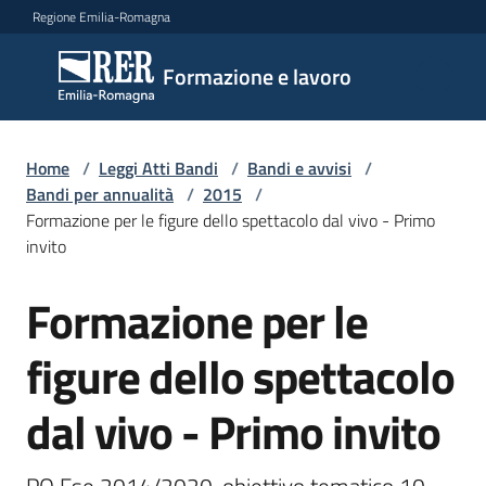
Vai al contenuto
Vai alla navigazione
Vai al footer
Regione Emilia-Romagna
Formazione
Formazione e lavoro
e lavoro
Home
/
Leggi Atti Bandi
/
Bandi e avvisi
/
Argomenti
Bandi per annualità
/
2015
/
Formazione per le figure dello spettacolo dal vivo - Primo
invito
Novità
Formazione per le
Salta al contenuto
figure dello spettacolo
Servizi
dal vivo - Primo invito
Leggi
Atti