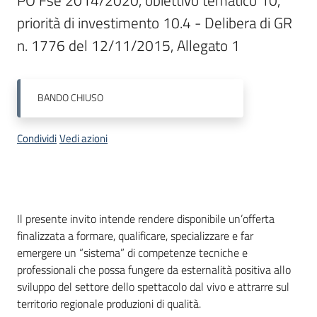
PO Fse 2014/2020, obiettivo tematico 10, 
Bandi
priorità di investimento 10.4 - Delibera di GR 
n. 1776 del 12/11/2015, Allegato 1
Piani
Programmi
BANDO
CHIUSO
Progetti
Condividi
Vedi azioni
Fondo
sociale
Descrizione
Il presente invito intende rendere disponibile un’offerta
europeo
finalizzata a formare, qualificare, specializzare e far
Plus
emergere un “sistema” di competenze tecniche e
professionali che possa fungere da esternalità positiva allo
sviluppo del settore dello spettacolo dal vivo e attrarre sul
territorio regionale produzioni di qualità.
Seguici