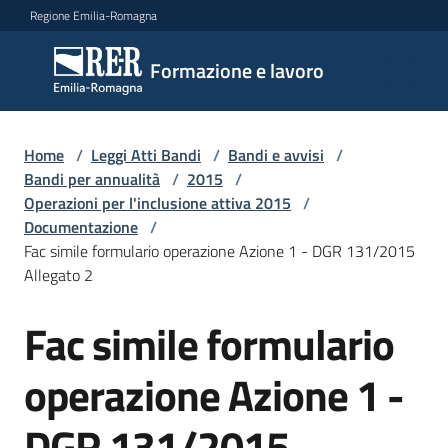
Vai al contenuto
Vai alla navigazione
Vai al footer
Regione Emilia-Romagna
Formazione
Formazione e lavoro
e lavoro
Home
/
Leggi Atti Bandi
/
Bandi e avvisi
/
Argomenti
Bandi per annualità
/
2015
/
Operazioni per l'inclusione attiva 2015
/
Documentazione
/
Fac simile formulario operazione Azione 1 - DGR 131/2015
Novità
Allegato 2
Fac simile formulario
Servizi
operazione Azione 1 -
Leggi
DGR 131/2015
Atti