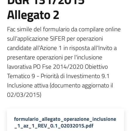
Bandi
Allegato 2
Fac simile del formulario da compilare online 
Piani
Programmi
sull'applicazione SIFER per operazioni 
Progetti
candidate all'Azione 1 in risposta all'Invito a 
presentare operazioni per l'inclusione 
lavorativa PO Fse 2014/2020 Obiettivo 
Tematico 9 - Priorità di Investimento 9.1 
Fondo
Inclusione attiva (documento aggiornato il 
sociale
02/03/2015)
europeo
Plus
formulario_allegato_operazione_inclusione
_1_az_1_REV_0.1_02032015.pdf
Seguici