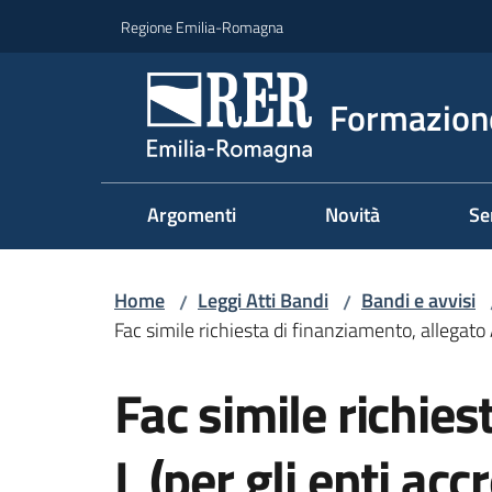
Vai al contenuto
Vai alla navigazione
Vai al footer
Regione Emilia-Romagna
Formazione
Argomenti
Novità
Se
Home
Leggi Atti Bandi
Bandi e avvisi
/
/
Fac simile richiesta di finanziamento, allegato A
Fac simile richies
L (per gli enti accr