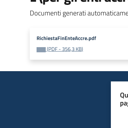
Documenti generati automaticame
RichiestaFinEnteAccre.pdf
(
PDF
-
356,3 KB
)
Qu
pa
Valut