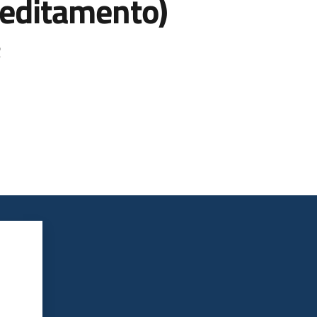
creditamento)
R