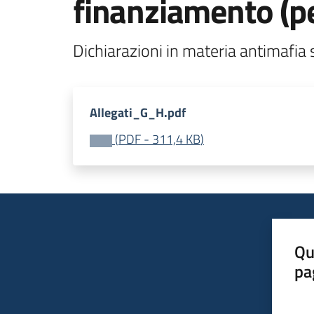
finanziamento (per
Dichiarazioni in materia antimafia 
Allegati_G_H.pdf
(
PDF
-
311,4 KB
)
Qu
pa
Valut