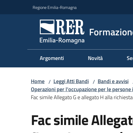
Vai al contenuto
Vai alla navigazione
Vai al footer
Regione Emilia-Romagna
Formazione
Argomenti
Novità
Se
Home
Leggi Atti Bandi
Bandi e avvisi
/
/
Operazioni per l'occupazione per le persone i
Fac simile Allegato G e allegato H alla richiest
Fac simile Allegat