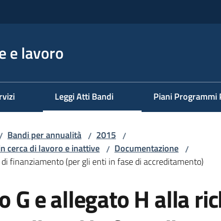
 e lavoro
rvizi
Leggi Atti Bandi
Piani Programmi 
Bandi per annualità
2015
/
/
/
n cerca di lavoro e inattive
Documentazione
/
/
a di finanziamento (per gli enti in fase di accreditamento)
o G e allegato H alla ric