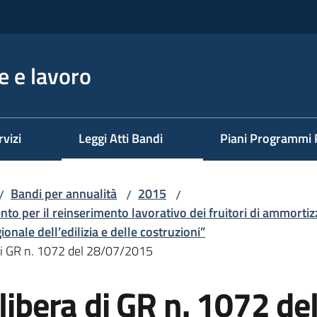
 e lavoro
rvizi
Leggi Atti Bandi
Piani Programmi 
Bandi per annualità
2015
/
/
/
to per il reinserimento lavorativo dei fruitori di ammortizza
nale dell’edilizia e delle costruzioni”
 di GR n. 1072 del 28/07/2015
elibera di GR n. 1072 