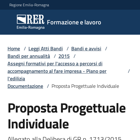
Vai al contenuto
Vai alla navigazione
Vai al footer
Regione Emilia-Romagna
Formazione
Formazione e lavoro
e lavoro
Home
/
Leggi Atti Bandi
/
Bandi e avvisi
/
Argomenti
Bandi per annualità
/
2015
/
Assegni formativi per l'accesso a percorsi di
accompagnamento al fare impresa - Piano per
/
l'edilizia
Novità
Documentazione
/
Proposta Progettuale Individuale
Proposta Progettuale
Servizi
Individuale
Leggi
Allegato alla Delibera di GR n. 1713/2015
Atti