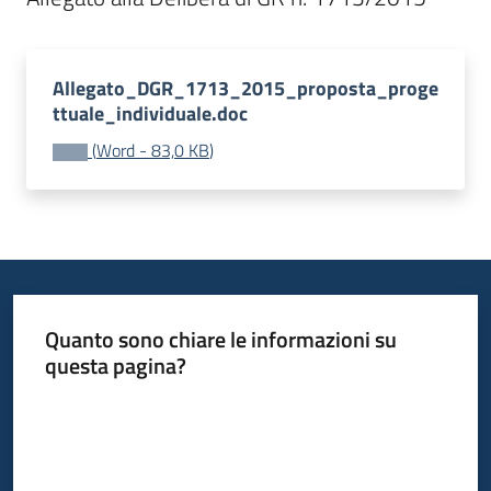
Bandi
Allegato_DGR_1713_2015_proposta_proge
Piani
ttuale_individuale.doc
Programmi
(
Word
-
83,0 KB
)
Progetti
Fondo
sociale
Quanto sono chiare le informazioni su
europeo
questa pagina?
Plus
Valuta da 1 a 5 stelle
Seguici