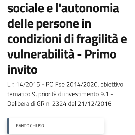
sociale e l'autonomia
Bandi
delle persone in
Piani
condizioni di fragilità e
Programmi
Progetti
vulnerabilità - Primo
invito
Fondo
L.r. 14/2015 - PO Fse 2014/2020, obiettivo 
sociale
tematico 9, priorità di investimento 9.1 - 
europeo
Delibera di GR n. 2324 del 21/12/2016
Plus
BANDO
CHIUSO
Seguici