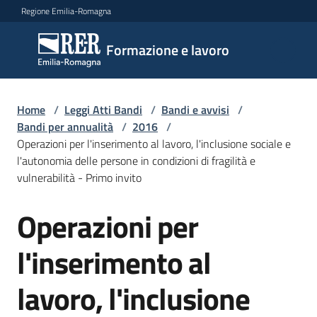
Vai al contenuto
Vai alla navigazione
Vai al footer
Regione Emilia-Romagna
Formazione
Formazione e lavoro
e lavoro
Home
/
Leggi Atti Bandi
/
Bandi e avvisi
/
Argomenti
Bandi per annualità
/
2016
/
Operazioni per l'inserimento al lavoro, l'inclusione sociale e
l'autonomia delle persone in condizioni di fragilità e
vulnerabilità - Primo invito
Novità
Operazioni per
Salta al contenuto
Servizi
l'inserimento al
lavoro, l'inclusione
Leggi
Atti