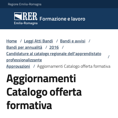
Vai al contenuto
Vai alla navigazione
Vai al footer
Regione Emilia-Romagna
Formazione
Formazione e lavoro
e lavoro
Home
/
Leggi Atti Bandi
/
Bandi e avvisi
/
Argomenti
Bandi per annualità
/
2016
/
Candidature al catalogo regionale dell'apprendistato
/
professionalizzante
Approvazioni
/
Aggiornamenti Catalogo offerta formativa
Novità
Aggiornamenti
Catalogo offerta
Servizi
formativa
Leggi
Atti