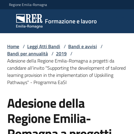
Vai al contenuto
Vai alla navigazione
Vai al footer
Regione Emilia-Romagna
Formazione
Formazione e lavoro
e lavoro
Home
/
Leggi Atti Bandi
/
Bandi e avvisi
/
Argomenti
Bandi per annualità
/
2019
/
Adesione della Regione Emilia-Romagna a progetti da
candidare all’invito "Supporting the development of tailored
learning provision in the implementation of Upskilling
Novità
Pathways" - Programma EaSI
Adesione della
Salta al contenuto
Servizi
Regione Emilia-
Leggi
Romagna a progetti
Atti