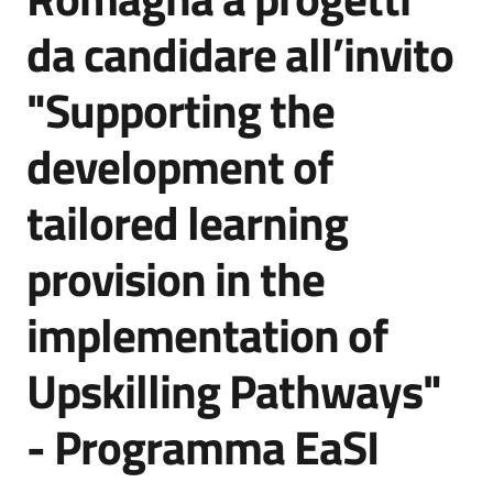
Bandi
da candidare all’invito
"Supporting the
Piani
Programmi
development of
Progetti
tailored learning
provision in the
Fondo
implementation of
sociale
europeo
Upskilling Pathways"
Plus
- Programma EaSI
Seguici