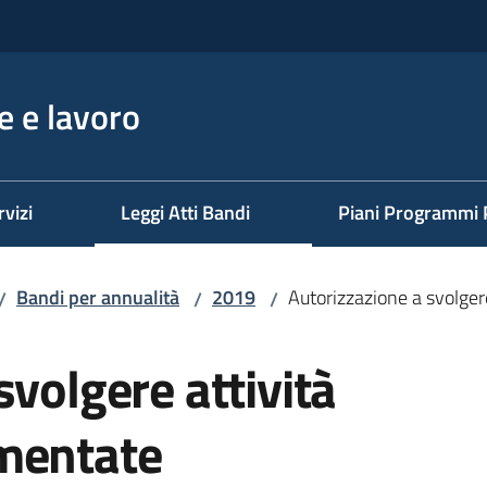
 e lavoro
rvizi
Leggi Atti Bandi
Piani Programmi 
Bandi per annualità
2019
Autorizzazione a svolger
/
/
/
svolgere attività
mentate