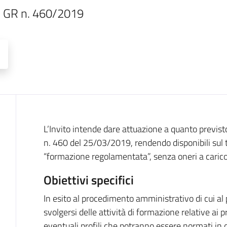
di GR n. 460/2019
Descrizione
L’Invito intende dare attuazione a quanto previsto
n. 460 del 25/03/2019, rendendo disponibili sul te
“formazione regolamentata”, senza oneri a carico
Obiettivi specifici
In esito al procedimento amministrativo di cui al
svolgersi delle attività di formazione relative ai 
eventuali profili che potranno essere normati in 