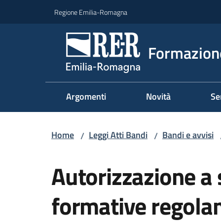
Vai al contenuto
Vai alla navigazione
Vai al footer
Regione Emilia-Romagna
Formazione
Argomenti
Novità
Se
Home
Leggi Atti Bandi
Bandi e avvisi
/
/
Salta al contenuto
Autorizzazione a 
formative regola