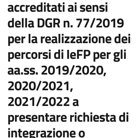
accreditati ai sensi
Bandi
della DGR n. 77/2019
Piani
per la realizzazione dei
Programmi
Progetti
percorsi di IeFP per gli
aa.ss. 2019/2020,
2020/2021,
Fondo
sociale
2021/2022 a
europeo
Plus
presentare richiesta di
integrazione o
Seguici