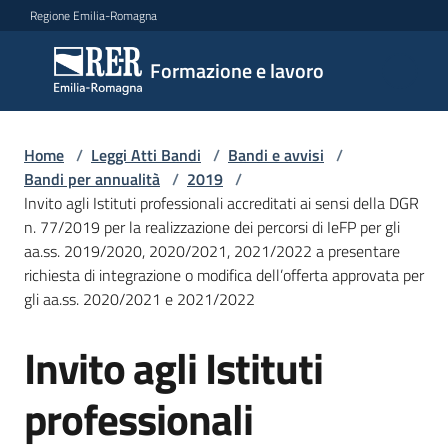
Vai al contenuto
Vai alla navigazione
Vai al footer
Regione Emilia-Romagna
Formazione
Formazione e lavoro
e lavoro
Home
/
Leggi Atti Bandi
/
Bandi e avvisi
/
Argomenti
Bandi per annualità
/
2019
/
Invito agli Istituti professionali accreditati ai sensi della DGR
n. 77/2019 per la realizzazione dei percorsi di IeFP per gli
aa.ss. 2019/2020, 2020/2021, 2021/2022 a presentare
Novità
richiesta di integrazione o modifica dell’offerta approvata per
gli aa.ss. 2020/2021 e 2021/2022
Servizi
Invito agli Istituti
Salta al contenuto
professionali
Leggi
Atti