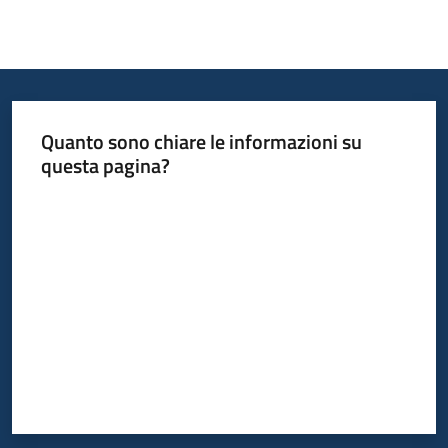
Bandi
Piani
Programmi
Quanto sono chiare le informazioni su
Progetti
questa pagina?
Valuta da 1 a 5 stelle
Fondo
sociale
europeo
Plus
Seguici