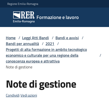
Vai al contenuto
Vai alla navigazione
Vai al footer
Regione Emilia-Romagna
Formazione
Formazione e lavoro
e lavoro
Home
/
Leggi Atti Bandi
/
Bandi e avvisi
/
Argomenti
Bandi per annualità
/
2021
/
Progetti di alta formazione in ambito tecnologico
economico e culturale per una regione della
/
conoscenza europea e attrattiva
Novità
Note di gestione
Note di gestione
Salta al contenuto
Servizi
Condividi
Vedi azioni
Leggi
Atti