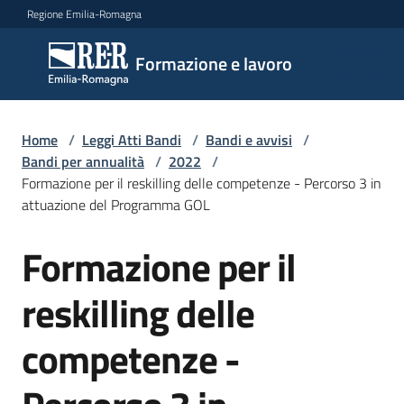
Vai al contenuto
Vai alla navigazione
Vai al footer
Regione Emilia-Romagna
Formazione
Formazione e lavoro
e lavoro
Home
/
Leggi Atti Bandi
/
Bandi e avvisi
/
Argomenti
Bandi per annualità
/
2022
/
Formazione per il reskilling delle competenze - Percorso 3 in
attuazione del Programma GOL
Novità
Formazione per il
Salta al contenuto
reskilling delle
Servizi
competenze -
Leggi
Atti