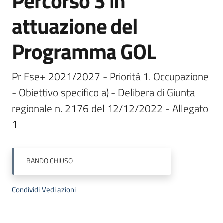
Percorso 3 in
Bandi
attuazione del
Programma GOL
Piani
Programmi
Progetti
Pr Fse+ 2021/2027 - Priorità 1. Occupazione 
- Obiettivo specifico a) - Delibera di Giunta 
regionale n. 2176 del 12/12/2022 - Allegato 
1
Fondo
sociale
europeo
BANDO
CHIUSO
Plus
Condividi
Vedi azioni
Seguici