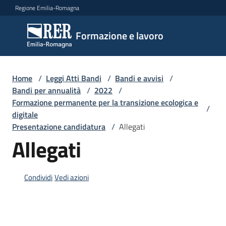
Vai al contenuto
Vai alla navigazione
Vai al footer
Regione Emilia-Romagna
Formazione
Formazione e lavoro
e lavoro
Home
/
Leggi Atti Bandi
/
Bandi e avvisi
/
Argomenti
Bandi per annualità
/
2022
/
Formazione permanente per la transizione ecologica e
/
digitale
Presentazione candidatura
/
Allegati
Novità
Allegati
Servizi
Condividi
Vedi azioni
Leggi
Atti