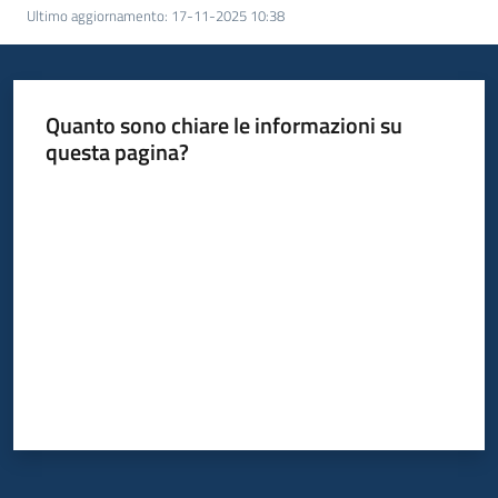
Ultimo aggiornamento
:
17-11-2025 10:38
Bandi
Piani
Quanto sono chiare le informazioni su
Programmi
questa pagina?
Progetti
Valuta da 1 a 5 stelle
Fondo
sociale
europeo
Plus
Seguici