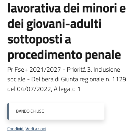
lavorativa dei minori e
Bandi
dei giovani-adulti
Piani
sottoposti a
Programmi
Progetti
procedimento penale
Pr Fse+ 2021/2027 - Priorità 3. Inclusione 
sociale - Delibera di Giunta regionale n. 1129 
Fondo
del 04/07/2022, Allegato 1
sociale
europeo
Plus
BANDO
CHIUSO
Condividi
Vedi azioni
Seguici