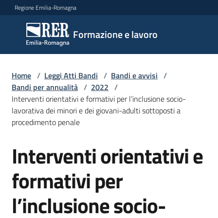
Vai al contenuto
Vai alla navigazione
Vai al footer
Regione Emilia-Romagna
Formazione
Formazione e lavoro
e lavoro
Home
/
Leggi Atti Bandi
/
Bandi e avvisi
/
Argomenti
Bandi per annualità
/
2022
/
Interventi orientativi e formativi per l’inclusione socio-
lavorativa dei minori e dei giovani-adulti sottoposti a
procedimento penale
Novità
Interventi orientativi e
Salta al contenuto
Servizi
formativi per
l’inclusione socio-
Leggi
Atti