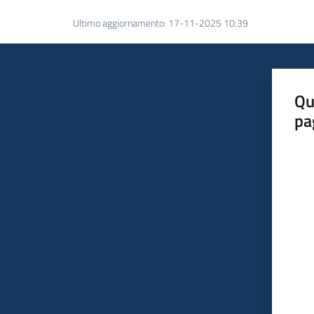
Ultimo aggiornamento
:
17-11-2025 10:39
Qu
pa
Valut