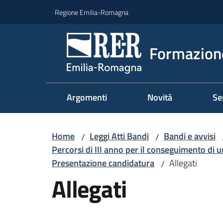
Vai al contenuto
Vai alla navigazione
Vai al footer
Regione Emilia-Romagna
Formazione
Argomenti
Novità
Se
Home
Leggi Atti Bandi
Bandi e avvisi
/
/
Percorsi di III anno per il conseguimento di u
Presentazione candidatura
Allegati
/
Allegati