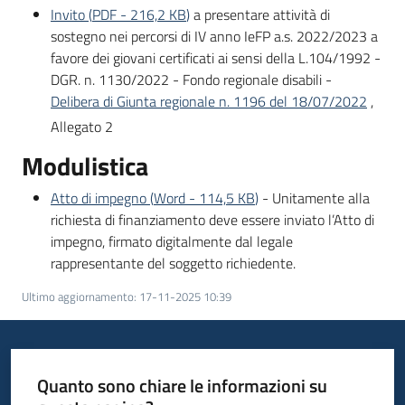
Invito
(
PDF
-
216,2 KB
)
a presentare attività di
Bandi
sostegno nei percorsi di IV anno IeFP a.s. 2022/2023 a
favore dei giovani certificati ai sensi della L.104/1992 -
DGR. n. 1130/2022 - Fondo regionale disabili -
Piani
Delibera di Giunta regionale n. 1196 del 18/07/2022
,
Programmi
Allegato 2
Progetti
Modulistica
Atto di impegno
(
Word
-
114,5 KB
)
- Unitamente alla
richiesta di finanziamento deve essere inviato l’Atto di
impegno, firmato digitalmente dal legale
Fondo
rappresentante del soggetto richiedente.
sociale
europeo
Ultimo aggiornamento
:
17-11-2025 10:39
Plus
Quanto sono chiare le informazioni su
Seguici