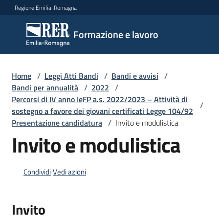
Vai al contenuto
Vai alla navigazione
Vai al footer
Regione Emilia-Romagna
Formazione
Formazione e lavoro
e lavoro
Home
/
Leggi Atti Bandi
/
Bandi e avvisi
/
Argomenti
Bandi per annualità
/
2022
/
Percorsi di IV anno IeFP a.s. 2022/2023 – Attività di
/
sostegno a favore dei giovani certificati Legge 104/92
Presentazione candidatura
/
Invito e modulistica
Novità
Invito e modulistica
Servizi
Condividi
Vedi azioni
Leggi
Invito
Atti