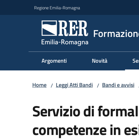
Vai al contenuto
Vai alla navigazione
Vai al footer
Regione Emilia-Romagna
Formazione
Argomenti
Novità
Se
Home
Leggi Atti Bandi
Bandi e avvisi
/
/
Salta al contenuto
Servizio di formal
competenze in esit