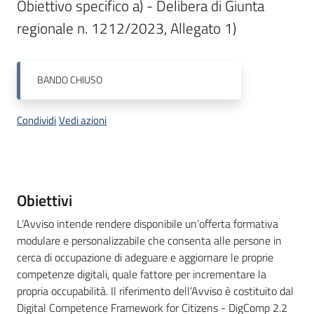
Obiettivo specifico a) - Delibera di Giunta 
Bandi
regionale n. 1212/2023, Allegato 1)
Piani
BANDO
CHIUSO
Programmi
Progetti
Condividi
Vedi azioni
Fondo
Descrizione
Obiettivi
sociale
L’Avviso intende rendere disponibile un’offerta formativa
europeo
modulare e personalizzabile che consenta alle persone in
Plus
cerca di occupazione di adeguare e aggiornare le proprie
competenze digitali, quale fattore per incrementare la
propria occupabilità. Il riferimento dell’Avviso è costituito dal
Seguici
Digital Competence Framework for Citizens - DigComp 2.2