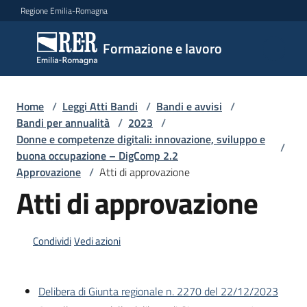
Vai al contenuto
Vai alla navigazione
Vai al footer
Regione Emilia-Romagna
Formazione
Formazione e lavoro
e lavoro
Home
/
Leggi Atti Bandi
/
Bandi e avvisi
/
Argomenti
Bandi per annualità
/
2023
/
Donne e competenze digitali: innovazione, sviluppo e
/
buona occupazione – DigComp 2.2
Approvazione
/
Atti di approvazione
Novità
Atti di approvazione
Servizi
Condividi
Vedi azioni
Leggi
Delibera di Giunta regionale n. 2270 del 22/12/2023
Atti