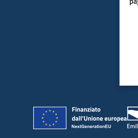
pa
Valut