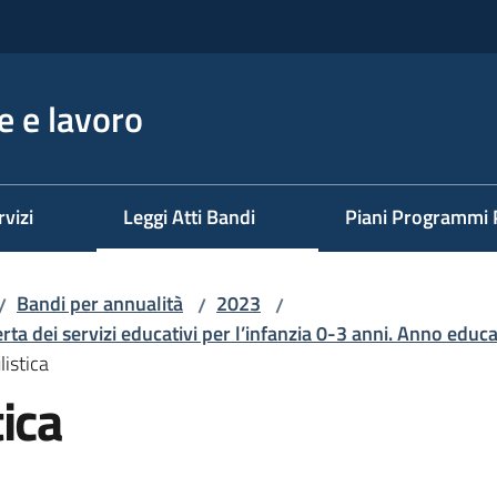
 e lavoro
rvizi
Leggi Atti Bandi
Piani Programmi 
Bandi per annualità
2023
/
/
/
rta dei servizi educativi per l’infanzia 0-3 anni. Anno e
istica
ica