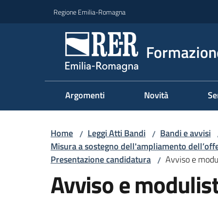
Vai al contenuto
Vai alla navigazione
Vai al footer
Regione Emilia-Romagna
Formazione
Argomenti
Novità
Se
Home
Leggi Atti Bandi
Bandi e avvisi
/
/
Misura a sostegno dell'ampliamento dell’offe
Presentazione candidatura
Avviso e modul
/
Avviso e modulist